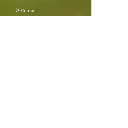
>
Contact
>
Algemene
voorwaarden
>
Privacyverklaring
Enjoy la Vida
|
It's Natures gift to you
Enjoy la Vida
| de Waarden 223
|
Zutphen | Nederland
www.enjoylavida.nl
|