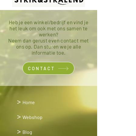
Heb je een winkel/bedrijf en vind je
het leuk om ook met ons samen te
werken?
Neem dan gerust even contact met
ons op. Dan sturen we je alle
informatie toe.
CONTACT
>
Home
>
Webshop
>
Blog