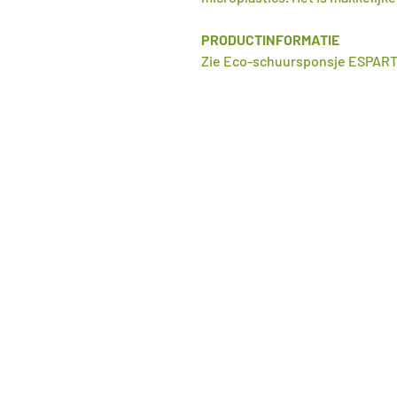
PRODUCTINFORMATIE
Zie Eco-schuursponsje ESPAR
>
Home
>
Webshop
>
Blog
>
Contact
>
Algemene voorwaarden