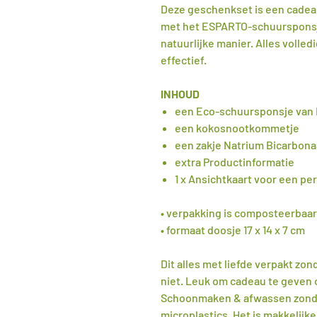
Deze geschenkset is een cadea
met het ESPARTO-schuurspons
natuurlijke manier. Alles volle
effectief.
INHOUD
een Eco-schuursponsje van
een kokosnootkommetje
een zakje Natrium Bicarbonaa
extra Productinformatie
1 x Ansichtkaart voor een per
• verpakking is composteerbaar
• formaat doosje 17 x 14 x 7 cm
Dit alles met liefde verpakt zond
niet. Leuk om cadeau te geven o
Schoonmaken & afwassen zonder
microplastics. Het is makkelijke