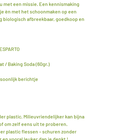
u met een missie. Een kennismaking
je èn met het schoonmaken op een
dig biologisch afbreekbaar, goedkoop en
 ESPARTO
t / Baking Soda (60gr.)
soonlijk berichtje
er plastic. Milieuvriendelijker kan bijna
f om zelf eens uit te proberen.
 plastic flessen – schuren zonder
r en vooral leuker dan je denkt !