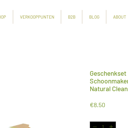
HOP
VERKOOPPUNTEN
B2B
BLOG
ABOUT
Geschenkset 
Schoonmaken 
Natural Clean
Price
€8.50
Quantity
*