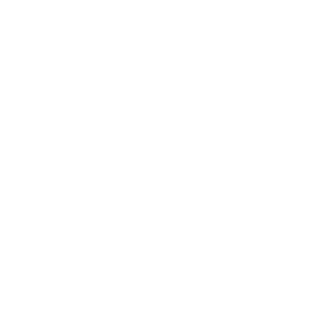
Enjoy la Vida
|
It's Natures gift to you