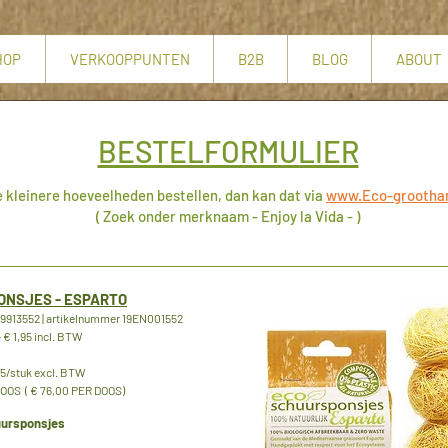
HOP
VERKOOPPUNTEN
B2B
BLOG
ABOUT
BESTELFORMULIER
e kleinere hoeveelheden bestellen, dan kan dat via
www.Eco-groothan
( Zoek onder merknaam - Enjoy la Vida - )
ONSJES - ESPARTO
913552 | artikelnummer 19EN001552
 € 1,95 incl. BTW
5/stuk excl. BTW
OS ( € 76,00 PER DOOS)
ursponsjes