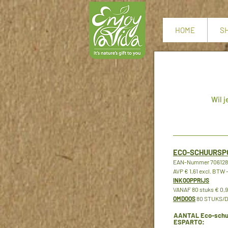
HOME
S
Wil j
ECO-SCHUURSP
EAN-Nummer 7061289
AVP € 1,61 excl. BTW –
INKOOPPRIJS
VANAF 80 stuks € 0,9
OMDOOS
80 STUKS/DO
AANTAL Eco-schu
ESPARTO: