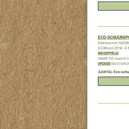
ECO-SCHUURSPO
EAN Nummer 7061289
€ 2,68 excl. BTW – € 
INKOOPPRIJS
VANAF 100 stuks € 1,
OMDOOS
100 STUKS/D
AANTAL Eco-schuu