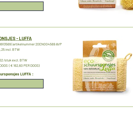
NSJES - LUFFA
913569 | artikelnummer 20EN004569 AVP
3,25 incl. BTW
62 /stuk excl. BTW
OOS ( € 162,60 PER DOOS)
rsponsjes LUFFA :