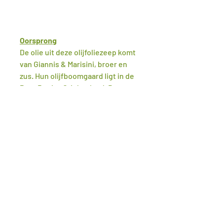
Oorsprong
De olie uit deze olijfoliezeep komt
van Giannis & Marisini, broer en
zus. Hun olijfboomgaard ligt in de
Peza Regio, Griekenland. De
boomgaard is al meer dan 100 jaar
oud en was vroeger van hun opa.
Ze gebruiken geen pesticiden of
andere schadelijke stoffen op hun
land. De olijven worden met de
hand geplukt en gaan dezelfde
dag nog naar de plaatselijke
molen. De olie wordt daar koud
geperst om zo de
voedingsstoffen zoveel mogelijk
te behouden, zoals vitamine E.