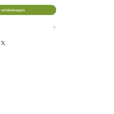
n winkelwagen
et is tenslotte een natuurproduct.
 :
m in hoogte